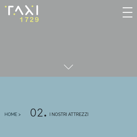
02
.
HOME >
I NOSTRI ATTREZZI