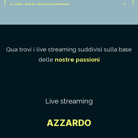
NATI PER RESISTERE
POSSO PAGARE CON IL BANCOMAT?
NON CAPITA… MA SE CAPITA?
Qua trovi i live streaming suddivisi sulla base
delle
nostre passioni
PANE E STEREOTIPI
NINO NON AVER PAURA
Live streaming
QUESTIONE DI…FRAMING
AZZARDO
NUMERI MASCHERATI