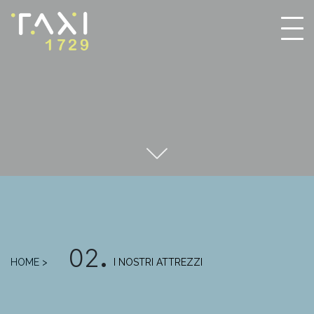
02
.
HOME >
I NOSTRI ATTREZZI